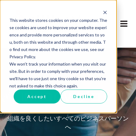
This website stores cookies on your computer. The
se cookies are used to improve your website experi
ence and provide more personalized services to yo
u, both on this website and through other media. T
o find out more about the cookies we use, see our
Privacy Policy.
We won't track your information when you visit our
site. But in order to comply with your preferences,
we'll have to use just one tiny cookie so that you're
not asked to make this choice again.
INNOOV ブログ
Accept
Decline
組織を良くしたいすべてのビジネスパーソン
へ