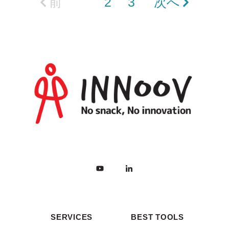
前
1
2
3
次へ
SERVICES
BEST TOOLS