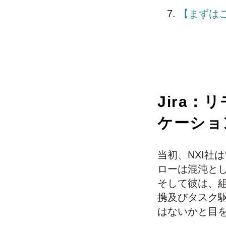
【まずは
Jira
ケーショ
当初、NXI社
ローは混沌と
そして彼は、
携及びタスク駆
はないかと目