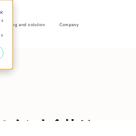
 s
Blog and solution
Company
 s