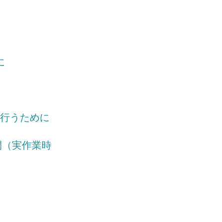
に
に行うために
時間（実作業時