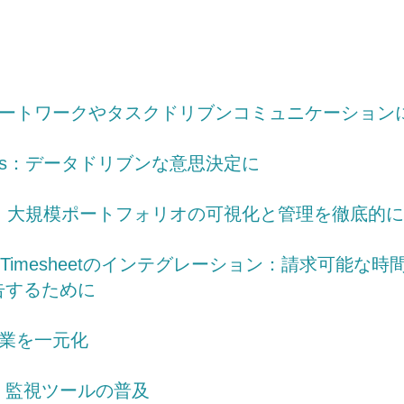
リモートワークやタスクドリブンコミュニケーション
heets：データドリブンな意思決定に
ture：大規模ポートフォリオの可視化と管理を徹底的
ure+Timesheetのインテグレーション：請求可能な
告するために
の作業を一元化
：監視ツールの普及