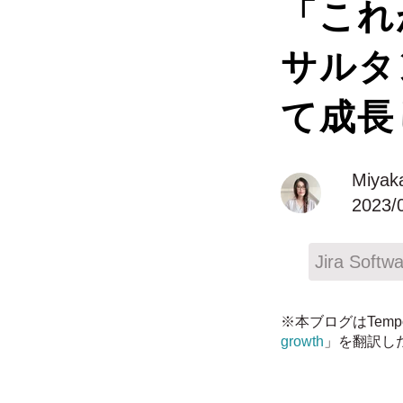
「これ
サルタン
て成長
Miyak
2023/
Jira Softw
※本ブログはTemp
growth
」を翻訳し