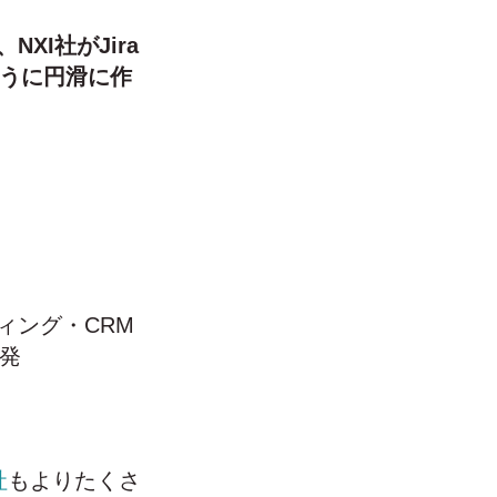
I社がJira
のように円滑に作
ィング・CRM
開発
社
もよりたくさ