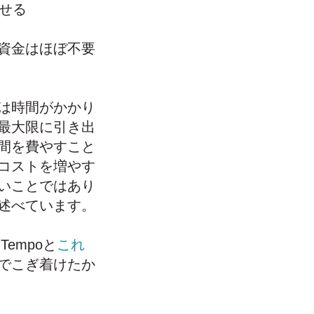
せる
資金は
ほぼ不要
は時間がかかり
最大限に引き出
間を費やすこと
コストを増やす
いことではあり
述べています。
 Tempoと
これ
でこぎ着けたか