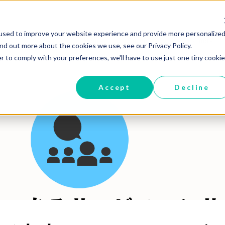
used to improve your website experience and provide more personalized
Home
Services
Products
ind out more about the cookies we use, see our Privacy Policy.
r to comply with your preferences, we'll have to use just one tiny cookie
Accept
Decline