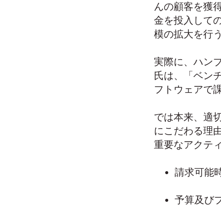
んの顧客を獲
金を投入しての
模の拡大を行
実際に、ハンブ
氏は、「ベン
フトウェアで
では本来、適
にこだわる理由
重要なアクテ
請求可能時
予算及び