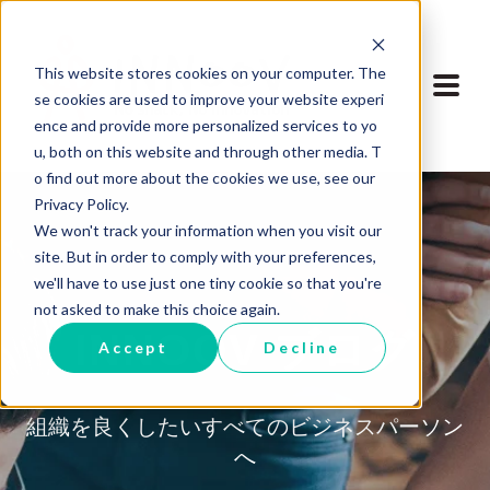
This website stores cookies on your computer. The
se cookies are used to improve your website experi
ence and provide more personalized services to yo
u, both on this website and through other media. T
o find out more about the cookies we use, see our
Privacy Policy.
We won't track your information when you visit our
site. But in order to comply with your preferences,
we'll have to use just one tiny cookie so that you're
not asked to make this choice again.
INNOOV ブログ
Accept
Decline
組織を良くしたいすべてのビジネスパーソン
へ