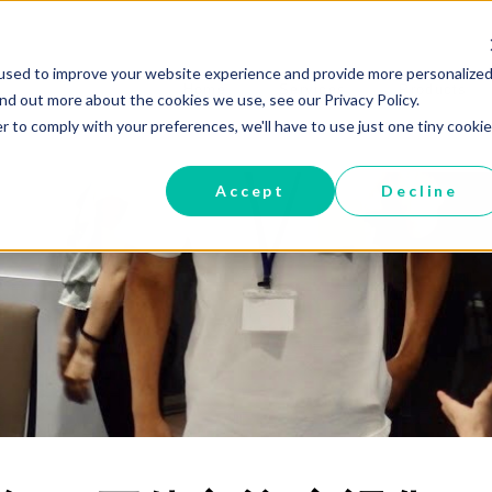
used to improve your website experience and provide more personalized
Home
Services
Products
ind out more about the cookies we use, see our Privacy Policy.
r to comply with your preferences, we'll have to use just one tiny cookie
Accept
Decline