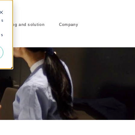
 s
Blog and solution
Company
 s