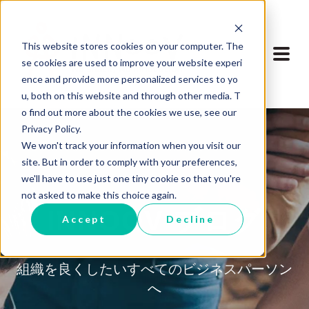
This website stores cookies on your computer. The
se cookies are used to improve your website experi
ence and provide more personalized services to yo
u, both on this website and through other media. T
o find out more about the cookies we use, see our
Privacy Policy.
We won't track your information when you visit our
site. But in order to comply with your preferences,
we'll have to use just one tiny cookie so that you're
not asked to make this choice again.
INNOOV ブログ
Accept
Decline
組織を良くしたいすべてのビジネスパーソン
へ