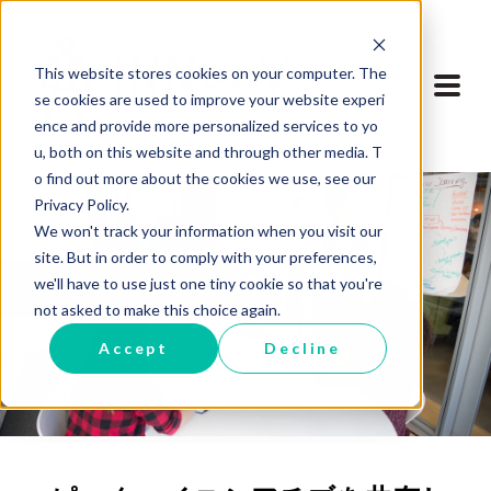
This website stores cookies on your computer. The
se cookies are used to improve your website experi
ence and provide more personalized services to yo
u, both on this website and through other media. T
o find out more about the cookies we use, see our
Privacy Policy.
We won't track your information when you visit our
site. But in order to comply with your preferences,
we'll have to use just one tiny cookie so that you're
ブログに戻る
not asked to make this choice again.
Accept
Decline