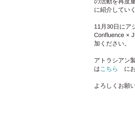
の活動を再度重
に紹介してい
11月30日にアジャ
Confluen
加ください。
アトラシアン
は
こちら
にお
よろしくお願