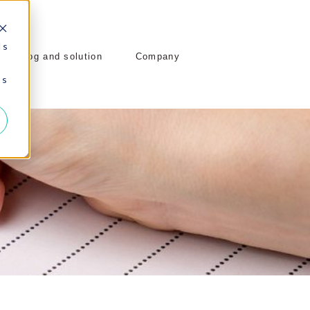
 s
Blog and solution
Company
 s