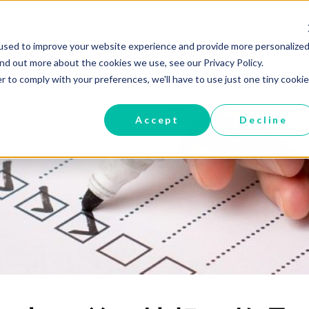
used to improve your website experience and provide more personalized
Home
Services
Products
ind out more about the cookies we use, see our Privacy Policy.
r to comply with your preferences, we'll have to use just one tiny cookie
Accept
Decline