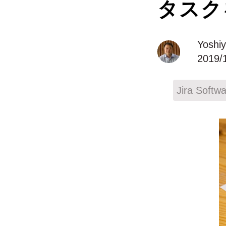
タスク
Yoshi
2019/
Jira Softw