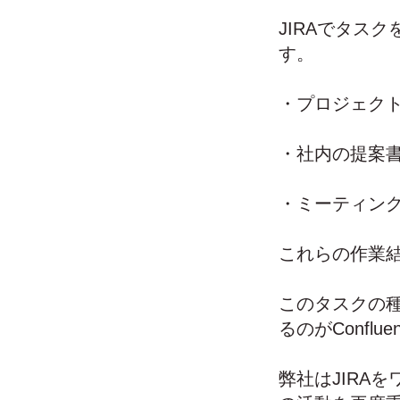
JIRAでタス
す。
・プロジェク
・社内の提案
・ミーティン
これらの作業結
このタスクの
るのがConflu
弊社はJIRA