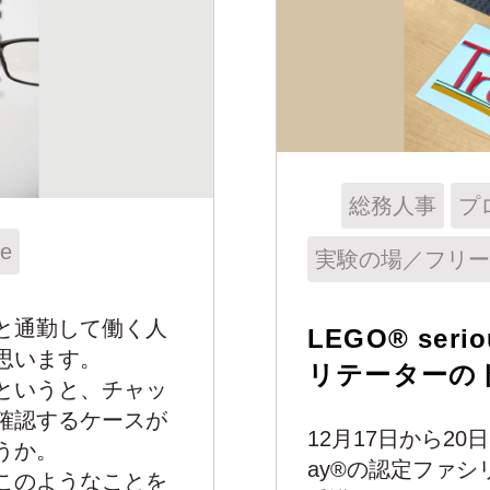
総務人事
プ
ce
実験の場／フリー
と通勤して働く人
LEGO® ser
思います。
リテーターの
というと、チャッ
確認するケースが
12月17日から20日に
うか。
ay®の認定ファ
このようなことを