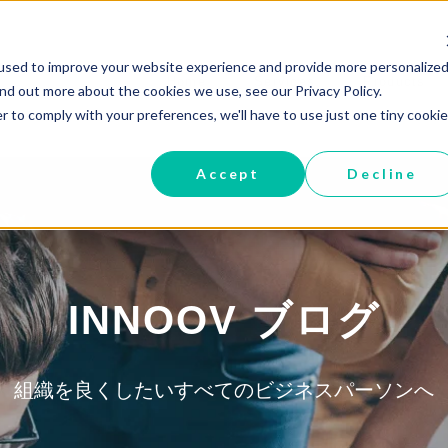
used to improve your website experience and provide more personalized
Home
Services
Products
ind out more about the cookies we use, see our Privacy Policy.
r to comply with your preferences, we'll have to use just one tiny cookie
Accept
Decline
INNOOV ブログ
組織を良くしたいすべてのビジネスパーソンへ