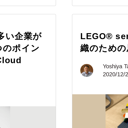
多い企業が
LEGO® se
つのポイン
織のための
loud
Yoshiya T
2020/12/2