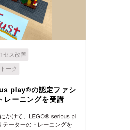
ロセス改善
トーク
ious play®の認定ファシ
トレーニングを受講
かけて、LEGO® serious pl
シリテーターのトレーニングを