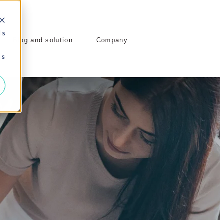
 s
Blog and solution
Company
 s