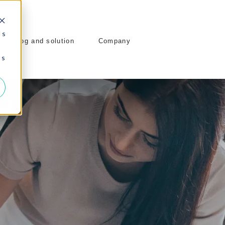
 s
Blog and solution
Company
 s