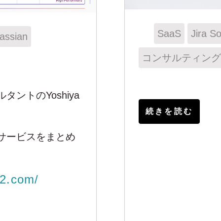
SaaS
Jira S
lassian
コンサルティング
ントのYoshiya
続きを読む
サービスをまとめ
。
g2.com/