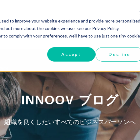
used to improve your website experience and provide more personalized
Home
Services
Products
ind out more about the cookies we use, see our Privacy Policy.
r to comply with your preferences, we'll have to use just one tiny cookie
Accept
Decline
INNOOV ブログ
組織を良くしたいすべてのビジネスパーソンへ