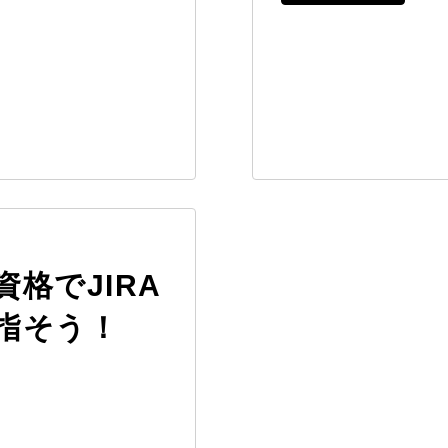
格でJIRA
指そう！