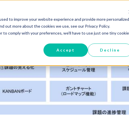
used to improve your website experience and provide more personalized
Home
Services
Products
ind out more about the cookies we use, see our Privacy Policy.
r to comply with your preferences, we'll have to use just one tiny cookie
Accept
Decline