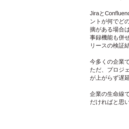
JiraとCon
ントが何でど
摘がある場合は
事録機能も併
リースの検証
今多くの企業
ただ、プロジ
が上がらず遅
企業の生命線
だければと思