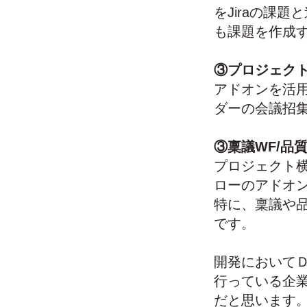
をJiraの課
も課題を作成
③プロジェク
アドオンを活用す
ダーの会議招
③稟議WF/品
プロジェクト
ローのアドオ
特に、稟議や品質
です。
開発において
行っている企
だと思います