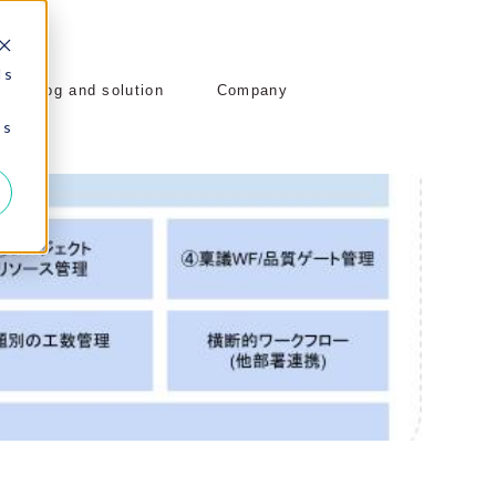
 s
Blog and solution
Company
 s