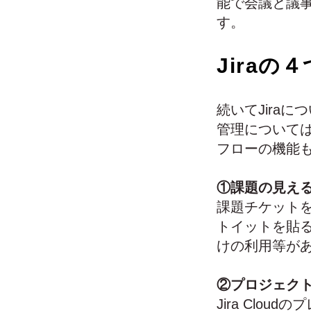
能で会議と議
す。
Jiraの
続いてJira
管理について
フローの機能
①課題の見え
課題チケットを
トイットを貼る
けの利用等が
②プロジェク
Jira Cl