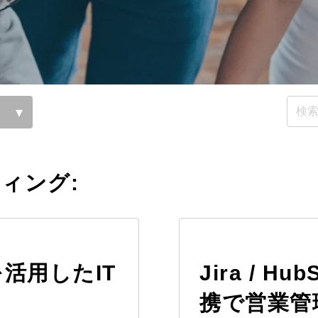
ィング:
eを活用したIT
Jira / Hu
携で営業管