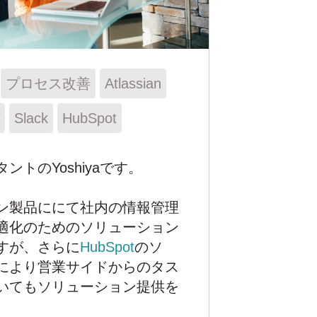
プロセス改善
Atlassian
Slack
HubSpot
ントのYoshiyaです。
ン製品ににて社内の情報管理
適化のためのソリューション
すが、さらに
HubSpot
のソ
により営業サイドからのタス
いてもソリューション提供を