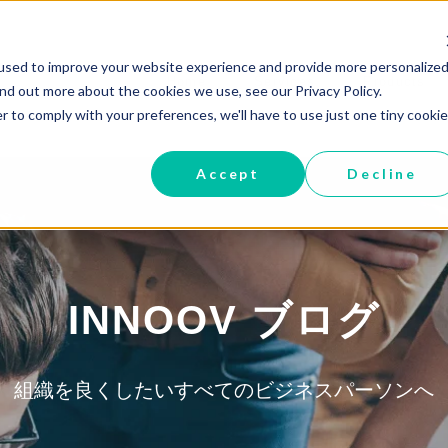
used to improve your website experience and provide more personalized
Home
Services
Products
ind out more about the cookies we use, see our Privacy Policy.
r to comply with your preferences, we'll have to use just one tiny cookie
Accept
Decline
INNOOV ブログ
組織を良くしたいすべてのビジネスパーソンへ