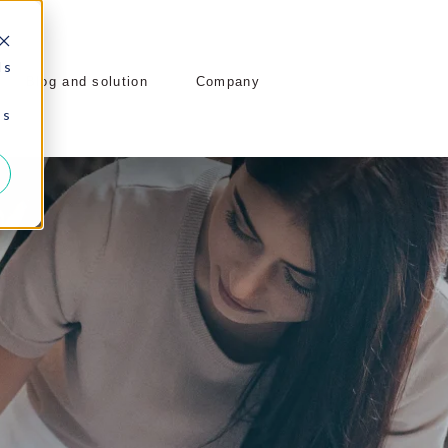
 s
Blog and solution
Company
 s