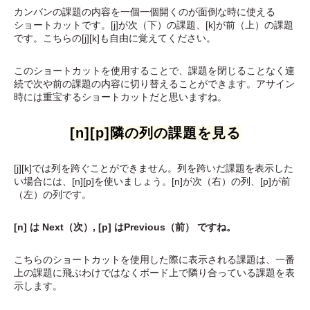
カンバンの課題の内容を一個一個開くのが面倒な時に使える
ショートカットです。[j]が次（下）の課題、[k]が前（上）の課題
です。こちらの[j][k]も自由に覚えてください。
このショートカットを使用することで、課題を閉じることなく連
続で次や前の課題の内容に切り替えることができます。アサイン
時には重宝するショートカットだと思いますね。
[n][p]隣の列の課題を見る
[j][k]では列を跨ぐことができません。列を跨いだ課題を表示した
い場合には、[n][p]を使いましょう。[n]が次（右）の列、[p]が前
（左）の列です。
[n] は Next（次）, [p] はPrevious（前） ですね。
こちらのショートカットを使用した際に表示される課題は、一番
上の課題に飛ぶわけではなくボード上で隣り合っている課題を表
示します。