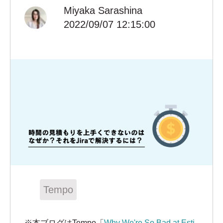
Miyaka Sarashina
2022/09/07 12:15:00
Tempo
※本ブログはTempo「
Why We're So Bad at Esti