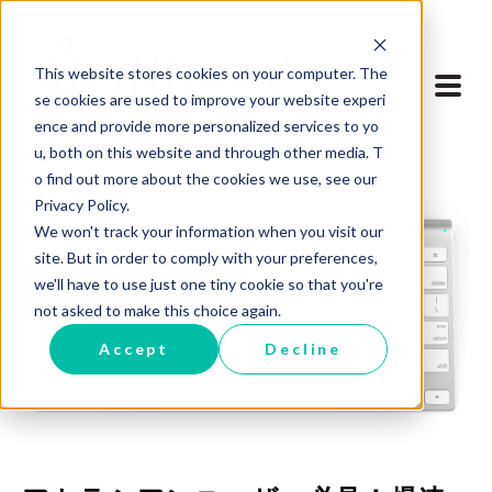
This website stores cookies on your computer. The
se cookies are used to improve your website experi
ence and provide more personalized services to yo
u, both on this website and through other media. T
o find out more about the cookies we use, see our
Privacy Policy.
We won't track your information when you visit our
site. But in order to comply with your preferences,
we'll have to use just one tiny cookie so that you're
ブログに戻る
not asked to make this choice again.
Accept
Decline