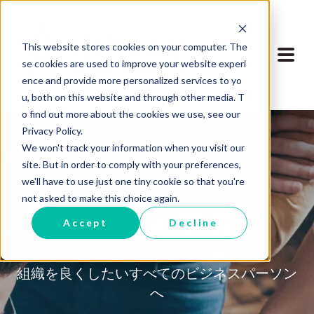
This website stores cookies on your computer. The
se cookies are used to improve your website experi
ence and provide more personalized services to yo
u, both on this website and through other media. T
o find out more about the cookies we use, see our
Privacy Policy.
We won't track your information when you visit our
site. But in order to comply with your preferences,
we'll have to use just one tiny cookie so that you're
not asked to make this choice again.
INNOOV ブログ
Accept
Decline
組織を良くしたいすべてのビジネスパーソン
へ