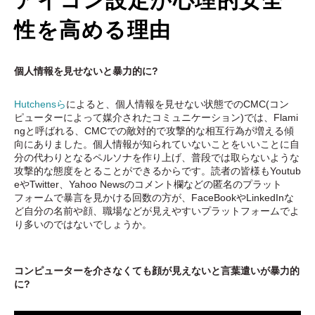
アイコン設定が心理的安全
性を高める理由
個人情報を見せないと暴力的に?
Hutchensら
によると、個人情報を見せない状態
で
のCMC(コン
ピューターによって媒介されたコミュニケーション)では、Flami
ngと呼ばれる、CMCでの敵対的で攻撃的な相互行為が増える傾
向にありました。個人情報が知られていないことをいいことに自
分の代わりとなるペルソナを作り上げ、普段では取らないような
攻撃的な態度をとることができるからです。読者の皆様もYoutub
eやTwitter、Yahoo Newsのコメント欄などの匿名のプラット
フォームで暴言を見かける回数の方が、FaceBookやLinkedInな
ど自分の名前や顔、職場などが見えやすいプラットフォームでよ
り多いのではないでしょうか。
コンピューターを介さなくても顔が見えないと言葉遣いが暴力的
に?