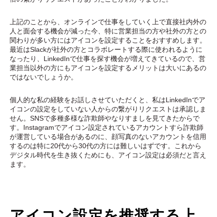
上記のことから、オンラインで仕事をしていく上で直接社内外の
人と面会する機会が減った今、特に営業担当の方や社外の方との
関わりが多い方にはアイコンを設定することをおすすめします。
最近はSlackが社外の方とコラボレートする際に使われるように
なったり、LinkedInで仕事を探す機会が増えてきているので、営
業担当以外の方にもアイコンを設定するメリットは大いにあるの
ではないでしょうか。
個人的な私の経験をお話しさせていただくと、私はLinkedInでア
イコンの設定をしていない人からの繋がりリクエストは承認しま
せん。SNSで多種多様な詐欺師やなりすましを見てきたからで
す。Instagramでアイコン設定されているアカウントすら詐欺師
が運営している場合があるのに、顔写真のないアカウントを信用
するのは特に20代から30代の方には難しいはずです。これから
デジタル時代を生き抜くためにも、アイコン設定は必須だと言え
ます。
アイコン設定を推奨する上