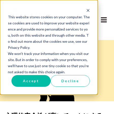
This website stores cookies on your computer. The
se cookies are used to improve your website experi
ence and provide more personalized services to yo
u, both on this website and through other media. T
o find out more about the cookies we use, see our
Privacy Policy.
We won't track your information when you visit our
site. But in order to comply with your preferences,
we'll have to use just one tiny cookie so that you're
ブログに戻る
not asked to make this choice again.
Accept
Decline