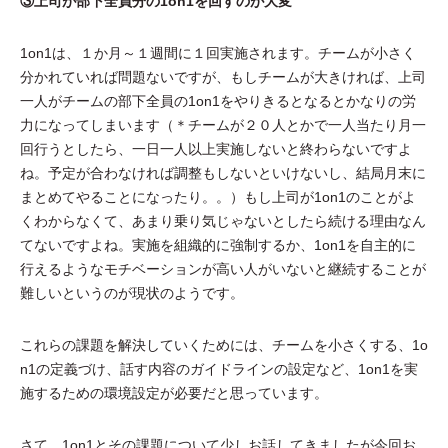
③上司が部下全員分の1on1を回すのが大変
1on1は、１か月～１週間に１回実施されます。チームが小さく
分かれていれば問題ないですが、もしチームが大きければ、上司
一人がチームの部下全員の1on1をやりきるとなるとかなりの労
力になってしまいます（＊チームが２０人とかで一人当たり月一
回行うとしたら、一日一人以上実施しないと終わらないですよ
ね。予定が合わなければ調整もしないといけないし、結局月末に
まとめてやることになったり。。）もし上司が1on1のことがよ
くわからなくて、あまり乗り気じゃないとしたら続ける理由なん
てないですよね。実施を組織的に強制するか、1on1を自主的に
行えるようなモチベーションが高い人がいないと継続することが
難しいというのが現状のようです。
これらの課題を解決していくためには、チームを小さくする、1o
n1の定義づけ、話す内容のガイドラインの設定など、1on1を実
施するための環境設定が必要だと思っています。
さて、1on1とその課題について少しお話してきましたが今回お