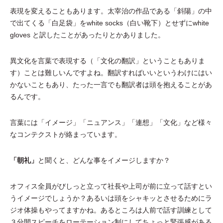
表現を変えることもあります。太宰治の作品である「斜陽」の中
で出てくる「白足袋」をwhite socks（白い靴下）とせずにwhite
gloves と訳したことがあったりとかありました。
異文化を言葉で表現する（「文化の翻訳」ということもありま
す）ことは難しいんですよね。翻訳すればいいというわけにはい
かないこともあり、たった一言でも翻訳者は頭を抱えることがあ
るんです。
言葉には「イメージ」「ニュアンス」「連想」「文化」など様々
なコンテクストが絡まっています。
「朝礼」
と聞くと、どんな事をイメージしますか？
オフィス全員がびしっと立って社長や上司が前に立って話すとい
うイメージでしょうか？あるいは頭をシャキッとさせるためにラ
ジオ体操もやってますかね。あるところは人前で話す訓練として
３分間スピーチをローテーション制にしてちょっと緊張感がある