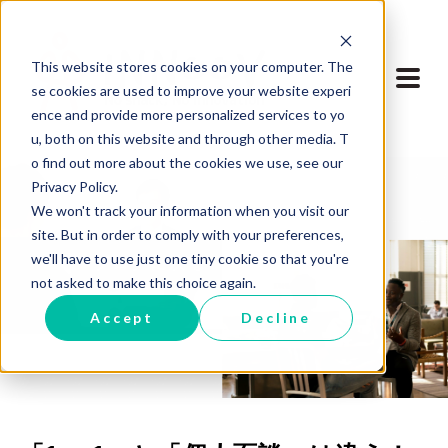
This website stores cookies on your computer. The
se cookies are used to improve your website experi
ence and provide more personalized services to yo
u, both on this website and through other media. T
o find out more about the cookies we use, see our
Privacy Policy.
We won't track your information when you visit our
site. But in order to comply with your preferences,
we'll have to use just one tiny cookie so that you're
ブログに戻る
not asked to make this choice again.
Accept
Decline