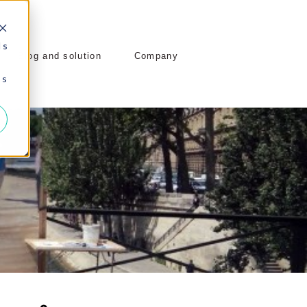
 s
Blog and solution
Company
 s