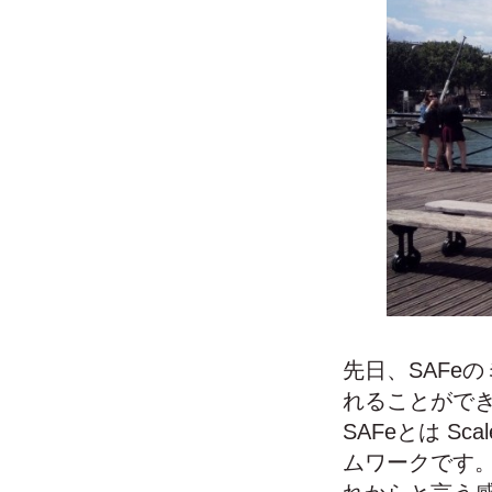
先日、SAFe
れることがで
SAFeとは Sc
ムワークです