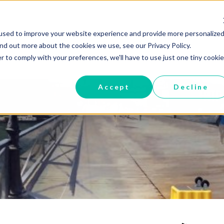
used to improve your website experience and provide more personalized
Home
Services
Products
ind out more about the cookies we use, see our Privacy Policy.
r to comply with your preferences, we'll have to use just one tiny cookie
Accept
Decline