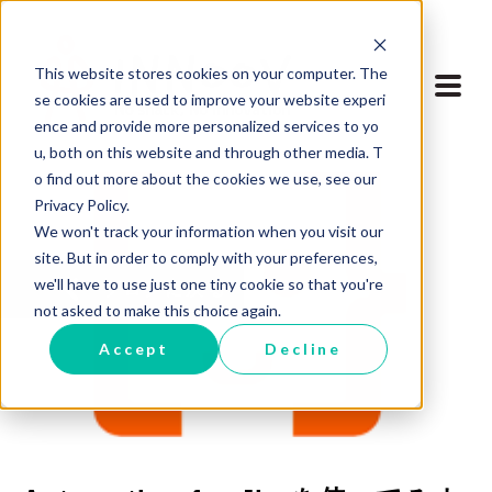
This website stores cookies on your computer. The
se cookies are used to improve your website experi
ence and provide more personalized services to yo
u, both on this website and through other media. T
o find out more about the cookies we use, see our
Privacy Policy.
We won't track your information when you visit our
site. But in order to comply with your preferences,
we'll have to use just one tiny cookie so that you're
ブログに戻る
not asked to make this choice again.
Accept
Decline