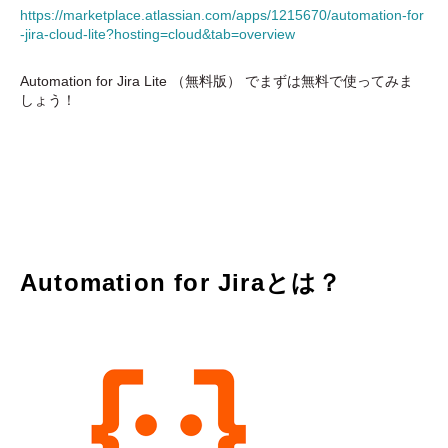
https://marketplace.atlassian.com/apps/1215670/automation-for
-jira-cloud-lite?hosting=cloud&tab=overview
Automation for Jira Lite （無料版） でまずは無料で使ってみま
しょう！
Automation for Jiraとは？