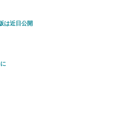
d版は近日公開
的に