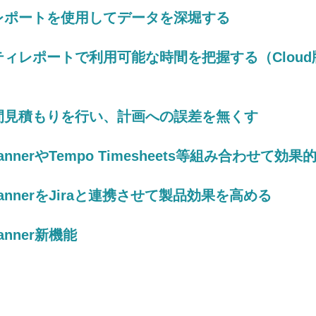
レポートを使用してデータを深堀する
ィレポートで利用可能な時間を把握する（Clou
間見積もりを行い、計画への誤差を無くす
PlannerやTempo Timesheets等組み合わせて効果
PlannerをJiraと連携させて製品効果を高める
lanner新機能