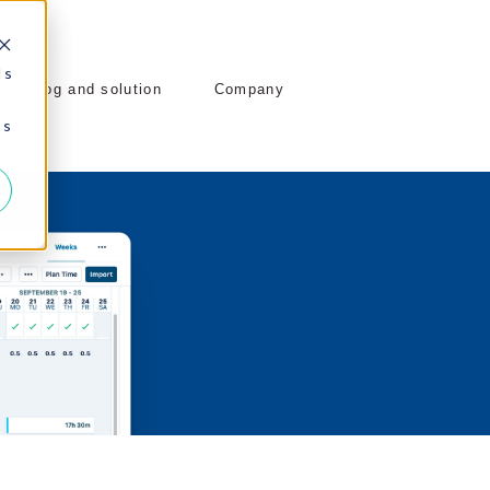
 s
Blog and solution
Company
 s