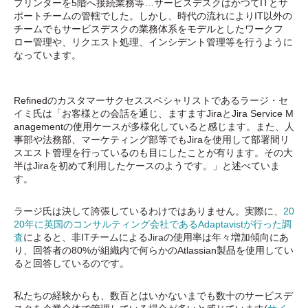
プリンターを5階へ接続業務等…サービスデスクはかつてITとサ
ポートチームの管轄でした。しかし、時代の流れによりIT以外の
チームでもサービスデスクの業務体系をモデルとしたワークフ
ロー管理や、リクエスト処理、インシデント管理等を行うように
なっています。
Refinedのカスタマーサクセススペシャリストであるラージ・セ
イミ氏は「お客様との会話を通じ、ますますJiraとJira Service M
anagementの使用ケースが多様化していると感じます。また、人
事部や法務部、マーケティング部等でもJiraを使用して部署間リ
スエスト管理を行っているのも目にしたことが有ります。その大
半はJiraを初めて利用したケースのようです。」と述べていま
す。
ラージ氏は決して誇張しているわけではありません。実際に、
20
20年に英国のコンサルティング会社であるAdaptavistが行った調
査
によると、非ITチームによるJiraの使用率は年々増加傾向にあ
り、回答者の80%が組織内で何らかのAtlassian製品を使用してい
ると回答しているのです。
私たちの経験からも、
数百とはいかないまでも数十のサービスデ