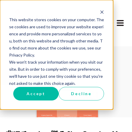
This website stores cookies on your computer. The
se cookies are used to improve your website experi
ence and provide more personalized services to yo
u, both on this website and through other media. T
o find out more about the cookies we use, see our
Privacy Policy.
We won't track your information when you visit our
site. But in order to comply with your preferences,
we'll have to use just one tiny cookie so that you're
ブログに戻る
not asked to make this choice again.
Accept
Decline