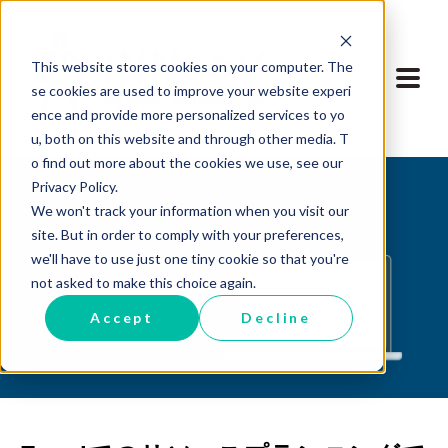
This website stores cookies on your computer. The
se cookies are used to improve your website experi
ence and provide more personalized services to yo
u, both on this website and through other media. T
o find out more about the cookies we use, see our
Privacy Policy.
We won't track your information when you visit our
site. But in order to comply with your preferences,
we'll have to use just one tiny cookie so that you're
ブログに戻る
not asked to make this choice again.
Accept
Decline